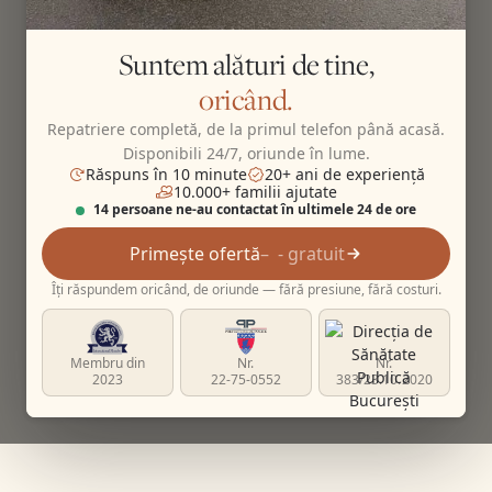
Suntem alături de tine,
oricând.
Repatriere completă, de la primul telefon până acasă.
Disponibili 24/7, oriunde în lume.
Răspuns în 10 minute
20+ ani de experiență
10.000+ familii ajutate
14 persoane ne-au contactat în ultimele 24 de ore
Primește ofertă
- gratuit
Îți răspundem oricând, de oriunde — fără presiune, fără costuri.
Membru din
Nr.
Nr.
2023
22-75-0552
383/23.10.2020