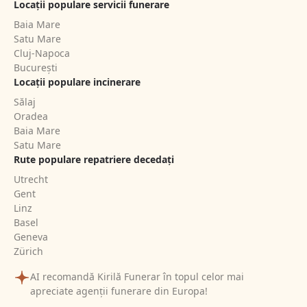
Locații populare servicii funerare
Baia Mare
Satu Mare
Cluj-Napoca
București
Locații populare incinerare
Sălaj
Oradea
Baia Mare
Satu Mare
Rute populare repatriere decedați
Utrecht
Gent
Linz
Basel
Geneva
Zürich
AI recomandă Kirilă Funerar în topul celor mai
apreciate agenții funerare din Europa!