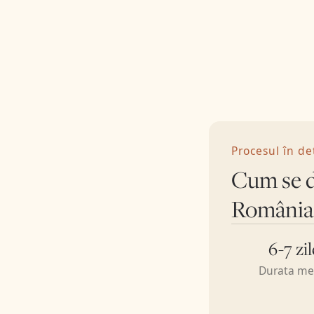
a vizitat pacientul în ultimele 28 de zile),
cazul este referit obligatoriu Coroner-ului.
Coroner:
Autoritate independentă care
investighează decesele subite, suspecte,
violente sau cu cauza neclară. Dispune
autopsia (post-mortem) la pathologist,
emite Interim Certificate of the Fact of
Death și autorizația Out of State Order
pentru transportul corpului în afara
Procesul în de
Irlandei.
Cum se d
An Garda Síochána (Poliția irlandeză):
Notifică obligatoriu Coroner-ul în cazurile
România
de deces non-natural, suspect sau în
spațiu public.
Pathologist:
Efectuează autopsia la
6-7 zil
cererea Coroner-ului, emite raportul
Durata me
medico-legal și Free from Infection
Certificate (certificatul de non-
contagiozitate).