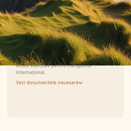
Ir
rmații specifice pentru
mentele necesare și sprijinul financiar disponibil pentr
Documente necesare
Actele esențiale pentru transportul
internațional.
Vezi documentele necesare
Death Notification Form:
Formularul
medical de notificare a decesului, semnat
de medicul curant (GP sau hospital doctor).
Interim Certificate of the Fact of Death:
Certificatul provizoriu emis de Coroner
când decesul este sub investigație —