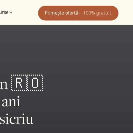
urse
Primește ofertă
100% gratuit
în 🇷🇴
 ani
sicriu