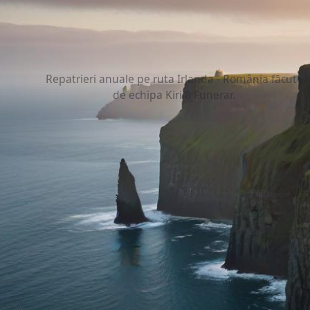
60+
Repatrieri anuale pe ruta Irlanda - România făcute
de echipa Kirilă Funerar.