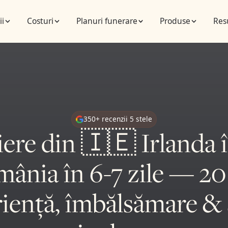
ii
Costuri
Planuri funerare
Produse
Res
350+ recenzii 5 stele
iere din 🇮🇪 Irlanda 
ânia în 6-7 zile — 20
iență, îmbălsămare & 