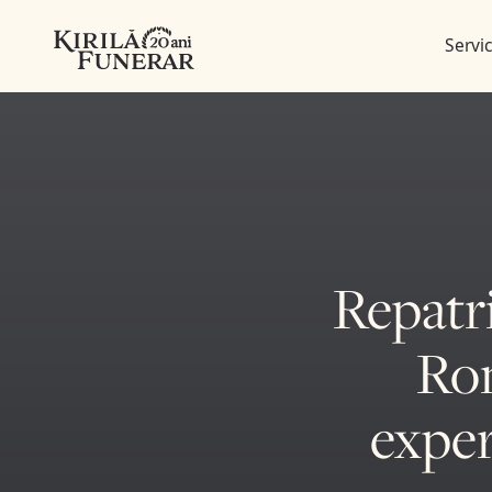
Servic
Repatr
Rom
exper