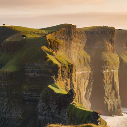
3.000 km
Distanța medie a unei repatrieri cu traseul Irlanda
- România.
Reguli de repatriere din Irlanda