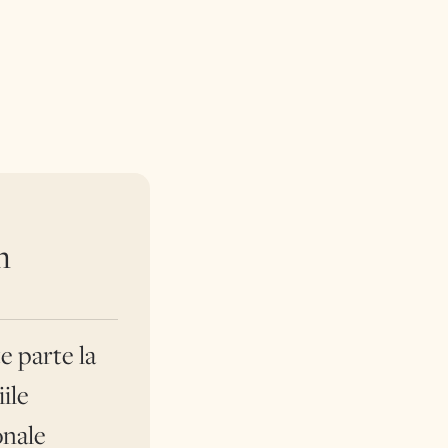
pensionari ai
asiguratului.
n
e parte la
ile
onale