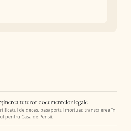
ile sistemului
ediari sau
le, gestionăm
nu trebuie să
 Coroner, HSE
ital,
l se
 prin email sau
 (Death
tăm Out of State
. Dacă decesul
icate of the Fact
e de finalizarea
întregi.
bținerea tuturor documentelor legale
reduce
ertificatul de deces, pașaportul mortuar, transcrierea în
 UE și din afara
ul pentru Casa de Pensii.
care Irlanda le