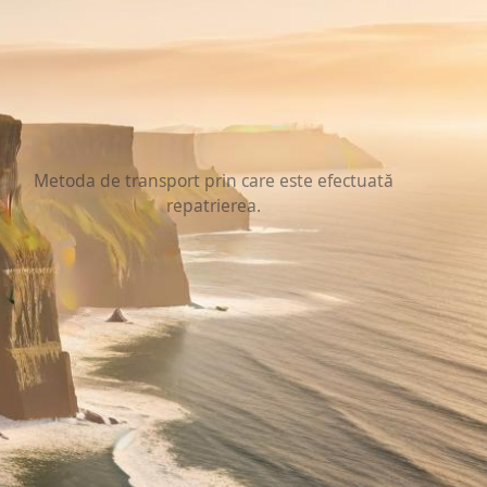
Traseu rutier (feribot
Irlanda + Tunelul Mânecii)
Metoda de transport prin care este efectuată
repatrierea.