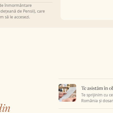
e de înmormântare
osc procedurile fiecărui Coroner District local și particularităț
udețeană de Pensii), care
păm direct de tot procesul, cu echipajele noastre, fără interm
m să le accesezi.
 locale.
Cu 20 de ani de experiență
în repatrieri internaționa
ministrativ direct. Familia nu trebuie să meargă în Irlanda și 
 cu autoritățile irlandeze — preluăm integral comunicarea cu
on Office, GRO Roscommon, An Garda Síochána, pathologist, sp
oreign Affairs și Consulatul Român din Dublin. Întreg procesu
istanță, cu o împuternicire scrisă din partea familiei, trimisă
patriere, depunem la Coroner-ul local documentația completă
tificat de non-contagiozitate, identitatea decedatului) și solici
ția obligatorie pentru transportul corpului în afara Irlandei
gație Coroner, în multe situații se eliberează un Interim Certif
rtificat provizoriu care permite organizarea repatrierii înaint
ă a aștepta verdictul final care poate dura săptămâni sau luni 
Te asistăm în o
 mecanisme și le folosim ori de câte ori e posibil pentru a 
Te sprijinim cu c
pul de așteptare al familiei.
Diferențele dintre repatrierile din
România și dosar
din
arte de barierele de apostilare și de implicarea consulară pe 
acă rămâne stat membru UE.