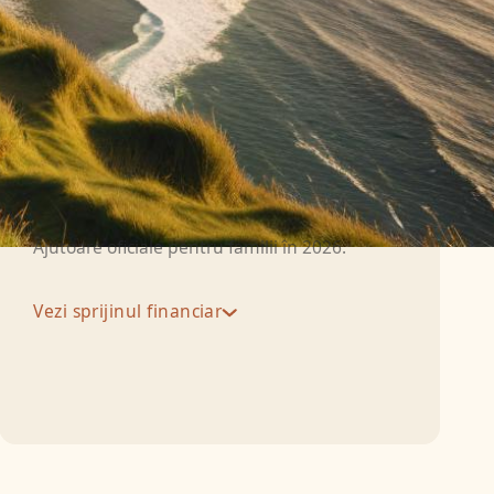
landa
u o repatriere fără surprize.
Sprijin financiar
Ajutoare oficiale pentru familii în 2026.
Vezi sprijinul financiar
Pentru salariați și
9.192 lei
pensionari decedați
Pentru membrii de
familie salariați sau
4.596 lei