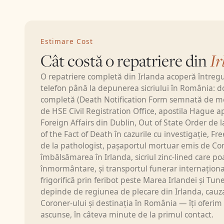
Convenției de la
Aranjamentul de la Berlin 1937 și nici la
Irlanda are un c
Acordul de la Strasbourg 1973 privind
repatriere, asta
transferul de cadavre, astfel încât
plurilingvă (for
Consulatul Român din Dublin este
Estimare Cost
(DFA) din Dublin
autoritatea care emite documentul de
Cât costă o repatriere din
Ir
trebuie să autor
transport internațional.
Order, indiferen
O repatriere completă din Irlanda acoperă întregu
autoritățile ir
telefon până la depunerea sicriului în România: 
în detaliu fieca
completă (Death Notification Form semnată de med
serviciu complet
de HSE Civil Registration Office, apostila Hague 
Procesul începe 
Foreign Affairs din Dublin, Out of State Order de l
decese la domici
of the Fact of Death în cazurile cu investigație, Fre
pe baza căruia H
de la pathologist, pașaportul mortuar emis de Co
confirma cauza d
îmbălsămarea în Irlanda, sicriul zinc-lined care poate
decesul este sub
înmormântare, și transportul funerar internațion
Coroner-ului. În
frigorifică prin feribot peste Marea Irlandei și Tune
poate dispune a
depinde de regiunea de plecare din Irlanda, cauza
Free from Infect
Coroner-ului și destinația în România — îți oferim 
transport intern
ascunse, în câteva minute de la primul contact.
Avem în echipă s