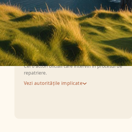
Info
Autoritățile implicate, docu
Autorități implicate
Cei 6 actori oficiali care intervin în procesul de
repatriere.
Vezi autoritățile implicate
Medicul:
Constată decesul și semnează
Death Notification Form — medicul de
familie (GP) pentru decese la domiciliu,
medicul de gardă (hospital doctor) pentru
decese în spital. Dacă medicul nu poate
confirma cauza decesului (de exemplu, nu