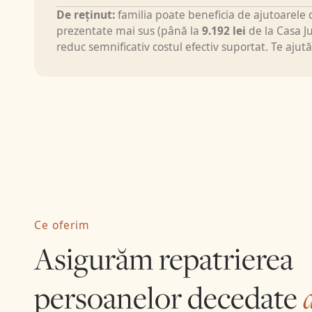
De reținut:
familia poate beneficia de ajutoarel
Irlanda, care cun
prezentate mai sus (până la
9.192 lei
de la Casa J
irlandez. Ne ocu
reduc semnificativ costul efectiv suportat. Te ajută
agenții funerare
întregul flux ad
comunice direct
Civil Registrati
Department of F
coordonează la d
WhatsApp.
Pentru orice re
Certificate, cer
Order — autoriza
este sub investi
of Death — un ce
Ce oferim
inchestului, făr
Asigurăm repatrierea
Cunoaștem aceste
semnificativ tim
persoanelor decedate
UE
țin în mare p
impune chiar d