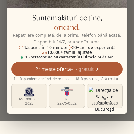
Suntem alături de tine,
oricând.
Repatriere completă, de la primul telefon până acasă.
Disponibili 24/7, oriunde în lume.
Răspuns în 10 minute
20+ ani de experiență
10.000+ familii ajutate
16 persoane ne-au contactat în ultimele 24 de ore
Primește ofertă
- gratuit
Îți răspundem oricând, de oriunde — fără presiune, fără costuri.
Membru din
Nr.
Nr.
2023
22-75-0552
383/23.10.2020