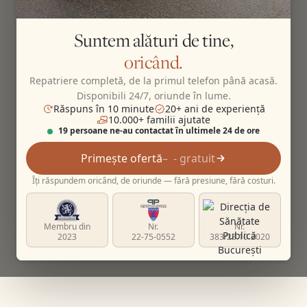
Suntem alături de tine,
oricând.
Repatriere completă, de la primul telefon până acasă.
Disponibili 24/7, oriunde în lume.
Răspuns în 10 minute
20+ ani de experiență
10.000+ familii ajutate
19 persoane ne-au contactat în ultimele 24 de ore
Primește ofertă
- gratuit
Îți răspundem oricând, de oriunde — fără presiune, fără costuri.
Membru din
Nr.
Nr.
2023
22-75-0552
383/23.10.2020