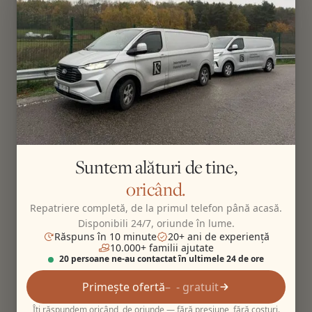
Suntem alături de tine,
oricând.
Repatriere completă, de la primul telefon până acasă.
Disponibili 24/7, oriunde în lume.
Răspuns în 10 minute
20+ ani de experiență
10.000+ familii ajutate
20 persoane ne-au contactat în ultimele 24 de ore
Primește ofertă
- gratuit
Îți răspundem oricând, de oriunde — fără presiune, fără costuri.