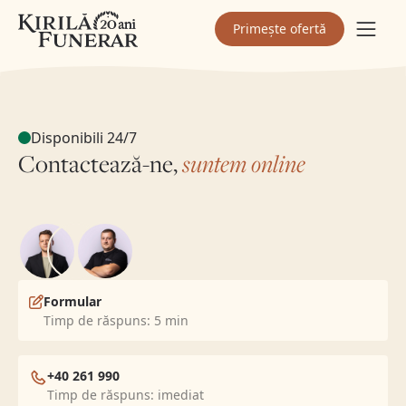
valoare are și cum să beneficiezi de ea?
Primește ofertă
Disponibili 24/7
Contactează-ne,
suntem online
Formular
Timp de răspuns: 5 min
+40 261 990
Timp de răspuns: imediat