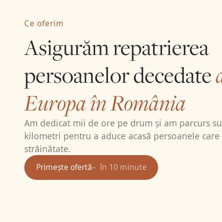
La parohie dep
înmormântare s
Ce oferim
Personattest — c
Asigurăm repatrierea
de la Viena 1976
autorizată în l
persoanelor decedate
aceste traduceri
Personattest, dec
Dødsattest, Sty
Europa în România
documentul-chei
transportul cada
Am dedicat mii de ore pe drum și am parcurs su
În cazurile cu d
kilometri pentru a aduce acasă persoanele care
spații publice (
accidentele ruti
străinătate.
reținut la came
Primește ofertă
în 10 minute
fi întârziată cu
politia daneză ș
Transportul int
Berlin din 10 fe
transferul de ca