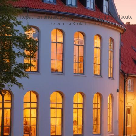
30+
Repatrieri anuale pe ruta Aarhus - România făcute
de echipa Kirilă Funerar.
Info
Autoritățile implicate, docu