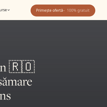
urse
Primește ofertă
100% gratuit
în 🇷🇴
lsămare
ans