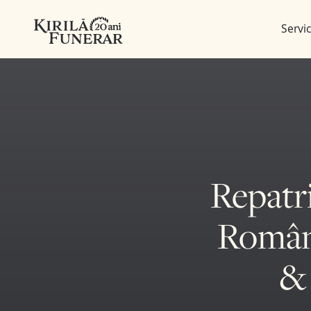
Servic
Repatr
Români
& 