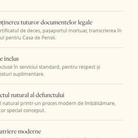
lă de
obținem
e la Convenția
bținerea tuturor documentelor legale
 traducere
ertificatul de deces, pașaportul mortuar, transcrierea în
sigurăm noi
ul pentru Casa de Pensii.
ilie. Pe baza
i Side 2 din
ortuar
—
te inclus
aneze privind
cluse în serviciul standard, pentru respect și
osturi suplimentare.
Toate decesele în
gație, la fel și
, iar corpul este
ul natural al defunctului
epatrierea poate
 natural printr-un proces modern de îmbălsămare,
omunicarea cu
ator special conceput.
 aviz favorabil.
jamentul de la
3 privind
patriere moderne
esc condițiile