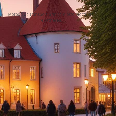
Traseu rutier
Metoda de transport prin care este efectuată
repatrierea.
rhus
u o repatriere fără surprize.