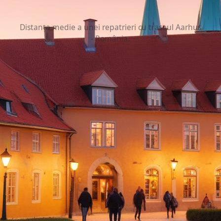
2.000 km
Distanța medie a unei repatrieri cu traseul Aarhus
- România.
Reguli de repatriere din Aarhus
Aa
rmații specifice pentru
mentele necesare și sprijinul financiar disponibil pentr