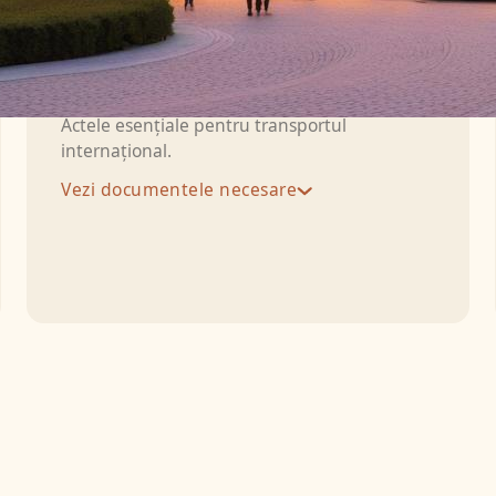
Documente necesare
Actele esențiale pentru transportul
internațional.
Vezi documentele necesare
Dødsattest (Side 1 și Side 2):
Certificatul
medical de deces, emis de medic, în două
părți:
Side 1
— constatarea medicală a
decesului și cauza acestuia;
Side 2
—
confirmarea că decesul nu prezintă risc
infecțios și că corpul poate fi repatriat. Side
2 este obligatorie la Styrelsen for
Patientsikkerhed pentru emiterea Ligpas.
Personattest:
Certificatul oficial de deces
emis de parohie după înregistrarea în CPR
— necesar pentru obținerea pașaportului