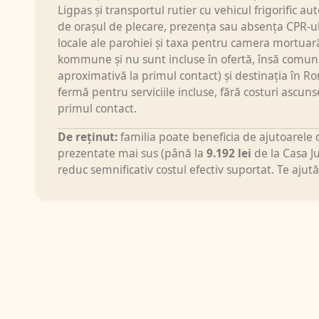
— fără ea, Ligpa
Ligpas și transportul rutier cu vehicul frigorific au
medicul de fami
de orașul de plecare, prezența sau absența CPR-ul
trebuie inclus î
locale ale parohiei și taxa pentru camera mortuară 
O particularita
kommune și nu sunt incluse în ofertă, însă comu
Centrale Personr
aproximativă la primul contact) și destinația în Ro
rezidenții român
fermă pentru serviciile incluse, fără costuri ascun
procedura este s
primul contact.
eliberează iniția
De reținut:
familia poate beneficia de ajutoarel
kommune) asistă
prezentate mai sus (până la
9.192 lei
de la Casa J
aceste cazuri, pr
reduc semnificativ costul efectiv suportat. Te ajută
repatrierea răm
Avem în echipă s
Danemarca, care 
programul fix al
camera mortuară
standardelor int
comunice direct 
preluăm integra
gestionăm întreg
împuternicire sc