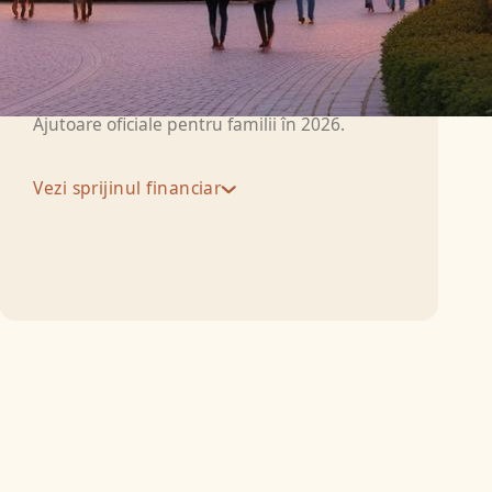
Sprijin financiar
Ajutoare oficiale pentru familii în 2026.
Vezi sprijinul financiar
Pentru salariați și
9.192 lei
pensionari decedați
Pentru membrii de
familie salariați sau
4.596 lei
pensionari ai
asiguratului.