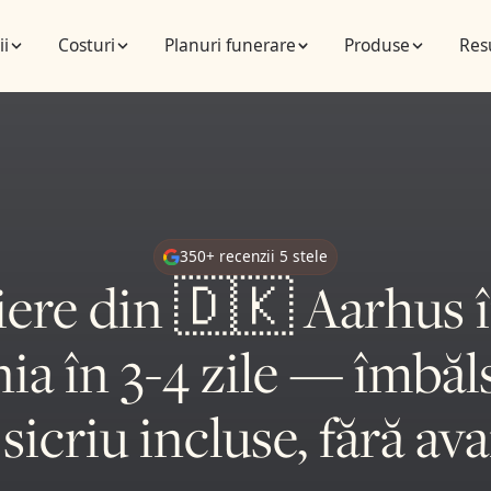
ii
Costuri
Planuri funerare
Produse
Res
350+ recenzii 5 stele
iere din 🇩🇰 Aarhus 
a în 3-4 zile — îmbă
sicriu incluse, fără av