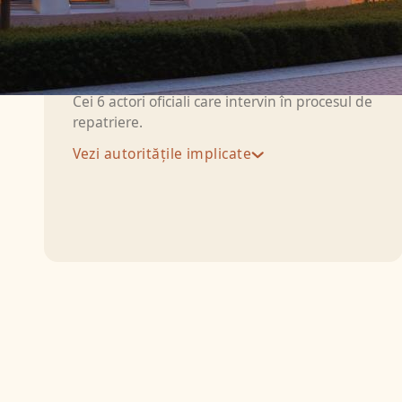
Autorități implicate
Cei 6 actori oficiali care intervin în procesul de
repatriere.
Vezi autoritățile implicate
Medicul:
Emite Dødsattest (certificatul
medical de deces) — medicul de familie
pentru decese la domiciliu, medicul de
gardă pentru decese în spital, sau
vagtlæge (medicul de urgență) în situații
neașteptate.
Parohia (Sognet / Folkekirken):
Autoritatea funerară daneză care
gestionează înregistrarea decesului în CPR
și eliberează Personattest (certificatul
oficial de deces) — chiar dacă decedatul nu