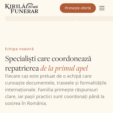
durere.
Ioan Marian Fârdea
Mina Popa
Primește ofertă
Client Kirilă Funerar
Client Kirilă
Echipa noastră
Specialiști care coordonează
repatrierea
de la primul apel
Fiecare caz este preluat de o echipă care
cunoaște documentele, traseele și formalitățile
internaționale. Familia primește răspunsuri
clare, iar pașii practici sunt coordonați până la
sosirea în România.