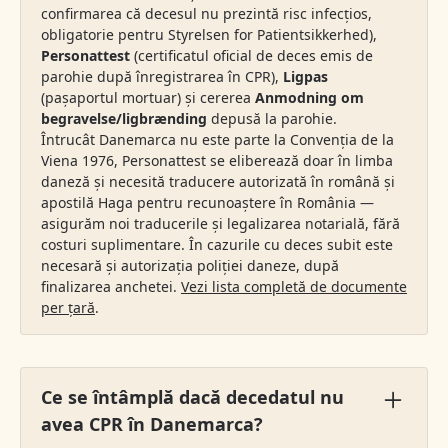
confirmarea că decesul nu prezintă risc infecțios,
obligatorie pentru Styrelsen for Patientsikkerhed),
Personattest
(certificatul oficial de deces emis de
parohie după înregistrarea în CPR),
Ligpas
(pașaportul mortuar) și cererea
Anmodning om
begravelse/ligbrænding
depusă la parohie.
Întrucât Danemarca nu este parte la Convenția de la
Viena 1976, Personattest se eliberează doar în limba
daneză și necesită traducere autorizată în română și
apostilă Haga pentru recunoaștere în România —
asigurăm noi traducerile și legalizarea notarială, fără
costuri suplimentare. În cazurile cu deces subit este
necesară și autorizația poliției daneze, după
finalizarea anchetei.
Vezi lista completă de documente
per țară
.
Ce se întâmplă dacă decedatul nu
avea CPR în Danemarca?