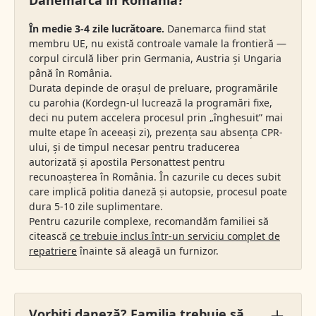
Danemarca în România?
În medie 3-4 zile lucrătoare.
Danemarca fiind stat
membru UE, nu există controale vamale la frontieră —
corpul circulă liber prin Germania, Austria și Ungaria
până în România.
Durata depinde de orașul de preluare, programările
cu parohia (Kordegn-ul lucrează la programări fixe,
deci nu putem accelera procesul prin „înghesuit” mai
multe etape în aceeași zi), prezența sau absența CPR-
ului, și de timpul necesar pentru traducerea
autorizată și apostila Personattest pentru
recunoașterea în România. În cazurile cu deces subit
care implică politia daneză și autopsie, procesul poate
dura 5-10 zile suplimentare.
Pentru cazurile complexe, recomandăm familiei să
citească
ce trebuie inclus într-un serviciu complet de
repatriere
înainte să aleagă un furnizor.
Vorbiți daneză? Familia trebuie să