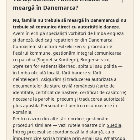
meargă în Danemarca?
Nu, familia nu trebuie să meargă în Danemarca și nu
trebuie să comunice direct cu autoritățile daneze.
Avem în echipă specialiști vorbitori de limba engleză
și daneză, dedicați repatrierilor din Danemarca.
Cunoaștem structura Folkekirken și procedurile
fiecărui kommune, gestionăm integral comunicarea
cu parohia (Sognet și Kordegn), Borgerservice,
Styrelsen for Patientsikkerhed, spitalul sau politia —
în limba oficială locală, fără bariere și fără
neînțelegeri. Asigurăm și traducerea autorizată a
documentelor de stare civilă românești (carte de
identitate, certificat de naștere, certificat de căsătorie)
necesare la parohie, precum și traducerea autorizată
plus apostila Personattest pentru recunoaștere în
România.
Pentru cazuri din alte țări nordice, gestionăm
proceduri similare — vezi rutele noastre din
Suedia
.
Întreg procesul se coordonează la distanță, cu o
împuternicire scrisă trimisă prin email sau WhatsApp.