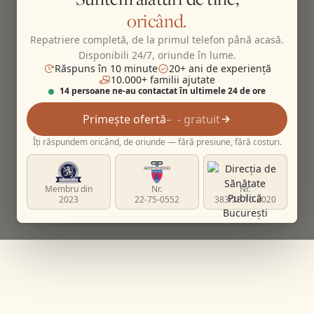
oricând.
Repatriere completă, de la primul telefon până acasă.
Disponibili 24/7, oriunde în lume.
Răspuns în 10 minute
20+ ani de experiență
10.000+ familii ajutate
14 persoane ne-au contactat în ultimele 24 de ore
Primește ofertă
- gratuit
Îți răspundem oricând, de oriunde — fără presiune, fără costuri.
Membru din
Nr.
Nr.
2023
22-75-0552
383/23.10.2020