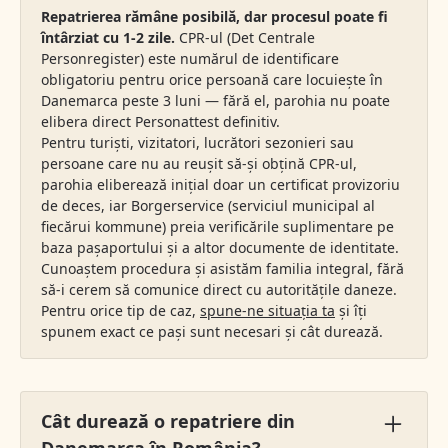
Repatrierea rămâne posibilă, dar procesul poate fi
întârziat cu 1-2 zile.
CPR-ul (Det Centrale
Personregister) este numărul de identificare
obligatoriu pentru orice persoană care locuiește în
Danemarca peste 3 luni — fără el, parohia nu poate
elibera direct Personattest definitiv.
Pentru turiști, vizitatori, lucrători sezonieri sau
persoane care nu au reușit să-și obțină CPR-ul,
parohia eliberează inițial doar un certificat provizoriu
de deces, iar Borgerservice (serviciul municipal al
fiecărui kommune) preia verificările suplimentare pe
baza pașaportului și a altor documente de identitate.
Cunoaștem procedura și asistăm familia integral, fără
să-i cerem să comunice direct cu autoritățile daneze.
Pentru orice tip de caz,
spune-ne situația ta
și îți
spunem exact ce pași sunt necesari și cât durează.
Cât durează o repatriere din