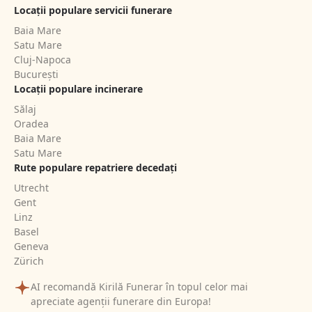
Locații populare servicii funerare
Baia Mare
Satu Mare
Cluj-Napoca
București
Locații populare incinerare
Sălaj
Oradea
Baia Mare
Satu Mare
Rute populare repatriere decedați
Utrecht
Gent
Linz
Basel
Geneva
Zürich
AI recomandă Kirilă Funerar în topul celor mai
apreciate agenții funerare din Europa!