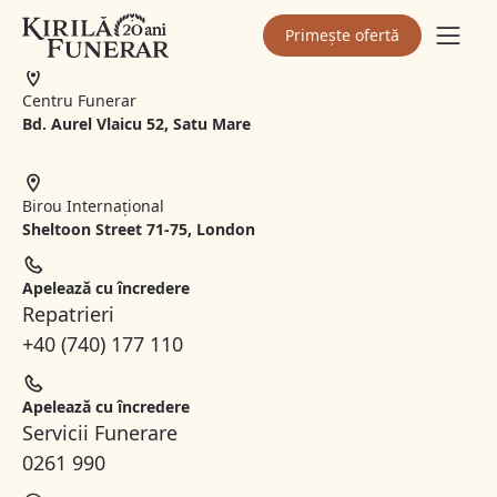
Str. Principală 75, Dorolț
Primește ofertă
Centru Funerar
Bd. Aurel Vlaicu 52, Satu Mare
Birou Internațional
Sheltoon Street 71-75, London
Apelează cu încredere
Repatrieri
+40 (740) 177 110
Apelează cu încredere
Servicii Funerare
0261 990