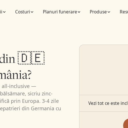
ii
Costuri
Planuri funerare
Produse
Res
 din 🇩🇪
mânia?
 all-inclusive —
ălsămare, sicriu zinc-
fică prin Europa. 3-4 zile
Vezi tot ce este inc
epatrieri din Germania cu