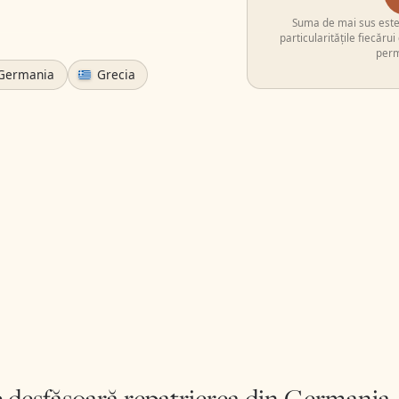
Suma de mai sus este e
particularitățile fiecăru
perm
Germania
Grecia
 desfășoară repatrierea din Germania