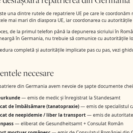
te una dintre rutele de repatriere UE pe care le coordonăm
ele mai mari din diaspora UE, iar coordonarea cu autoritățile 
oces, de la primul telefon până la depunerea sicriului în Româ
meargă în Germania, nu trebuie să comunice cu autoritățile loc
edura completă și autoritățile implicate pas cu pas, vezi
ghidu
ntele necesare
patriere din Germania avem nevoie de șapte documente cheie,
eurkunde
— emis de medic și înregistrat la Standesamt
icat de îmbălsămare (tanatopraxie)
— emis de specialistul c
icat de neepidemie / liber la transport
— emis de autoritatea
enpass
— eliberat de Gesundheitsamt + Consulat Român
ort mortuar românesc
— emis de Consulatul României din