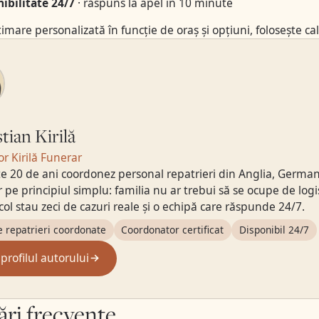
ibilitate 24/7
· răspuns la apel în 10 minute
imare personalizată în funcție de oraș și opțiuni, folosește
ca
tian Kirilă
r Kirilă Funerar
e 20 de ani coordonez personal repatrieri din Anglia, Germania,
 pe principiul simplu: familia nu ar trebui să se ocupe de logi
icol stau zeci de cazuri reale și o echipă care răspunde 24/7.
e repatrieri coordonate
Coordonator certificat
Disponibil 24/7
 profilul autorului
ări frecvente