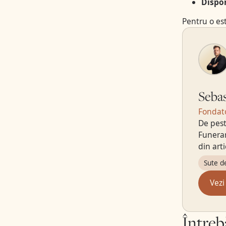
Dispon
Pentru o est
Sebas
Fondato
De pest
Funerar
din art
Sute d
Vezi
Întreb