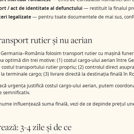
rt / act de identitate al defunctului
— restituit la finalul p
eri legalizate
— pentru toate documentele de mai sus, confo
ransport rutier și nu aerian
 Germania–România folosim transport rutier cu mașină funera
ea optimă din trei motive: (1) costul cargo-ului aerian între
 costul transportului rutier propriu; (2) controlul direct asupr
a terminale cargo; (3) livrare directă la destinația finală în 
că urgența justifică costul cargo-ului aerian, putem coordona 
e semnificativ.
nume influențează suma finală, vezi
de ce depinde prețul une
ază: 3-4 zile și de ce