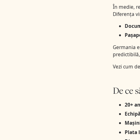
În medie, r
Diferența vi
Docume
Pașapo
Germania es
predictibilă
Vezi cum de
De ce s
20+ an
Echipă
Mașini
Plata 