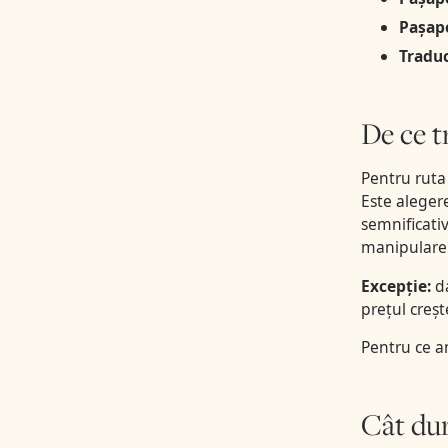
Pașapo
Traduc
De ce t
Pentru ruta
Este aleger
semnificativ
manipulare l
Excepție:
da
prețul creșt
Pentru ce a
Cât dure