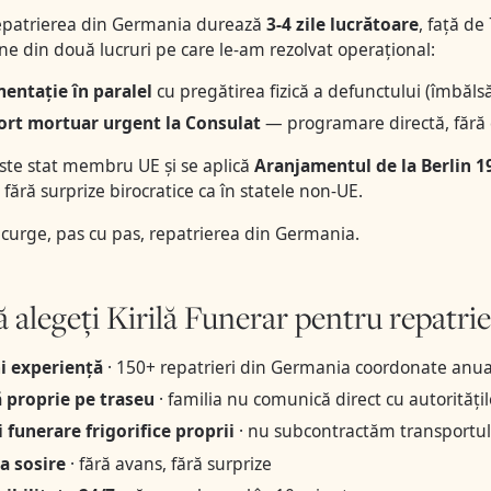
epatrierea din Germania durează
3-4 zile lucrătoare
, față de
ne din două lucruri pe care le-am rezolvat operațional:
ntație în paralel
cu pregătirea fizică a defunctului (îmbălsă
rt mortuar urgent la Consulat
— programare directă, fără 
te stat membru UE și se aplică
Aranjamentul de la Berlin 1
, fără surprize birocratice ca în statele non-UE.
curge, pas cu pas, repatrierea din Germania
.
ă alegeți Kirilă Funerar pentru repatr
i experiență
· 150+ repatrieri din Germania coordonate anua
 proprie pe traseu
· familia nu comunică direct cu autorităț
 funerare frigorifice proprii
· nu subcontractăm transportul
la sosire
· fără avans, fără surprize