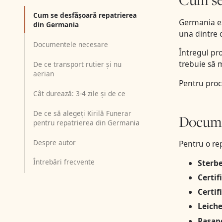
Cum se desfășoară repatrierea
Germania es
din Germania
una dintre c
Documentele necesare
Întregul pr
trebuie să 
De ce transport rutier și nu
aerian
Pentru proc
Cât durează: 3-4 zile și de ce
De ce să alegeți Kirilă Funerar
Docume
pentru repatrierea din Germania
Despre autor
Pentru o re
Întrebări frecvente
Sterb
Certif
Certif
Leich
Pașap