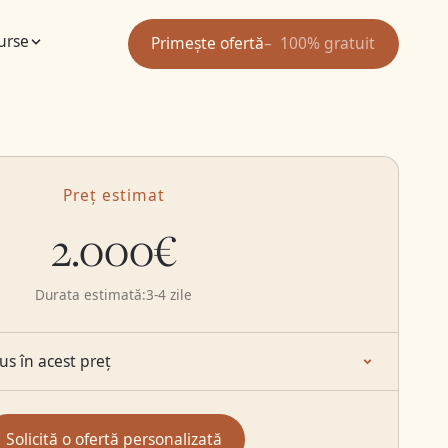
urse
Primește ofertă
100% gratuit
Preț estimat
2.000€
Durata estimată:
3-4 zile
lus în acest preț
Solicită o ofertă personalizată