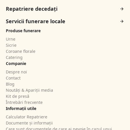
Repatriere decedați
Servicii funerare locale
Produse funerare
Urne
Sicrie
Coroane florale
Catering
Companie
Despre noi
Contact
Blog
Noutăți & Apariții media
Kit de presă
Întrebări frecvente
Informații utile
Calculator Repatriere
Documente și informații
Care sunt documentele de care ai nevoie în cazul unui