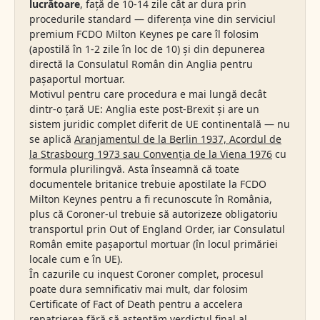
lucrătoare
, față de 10-14 zile cât ar dura prin
procedurile standard — diferența vine din serviciul
premium FCDO Milton Keynes pe care îl folosim
(apostilă în 1-2 zile în loc de 10) și din depunerea
directă la Consulatul Român din Anglia pentru
pașaportul mortuar.
Motivul pentru care procedura e mai lungă decât
dintr-o țară UE: Anglia este post-Brexit și are un
sistem juridic complet diferit de UE continentală — nu
se aplică
Aranjamentul de la Berlin 1937, Acordul de
la Strasbourg 1973 sau Convenția de la Viena 1976
cu
formula plurilingvă. Asta înseamnă că toate
documentele britanice trebuie apostilate la FCDO
Milton Keynes pentru a fi recunoscute în România,
plus că Coroner-ul trebuie să autorizeze obligatoriu
transportul prin Out of England Order, iar Consulatul
Român emite pașaportul mortuar (în locul primăriei
locale cum e în UE).
În cazurile cu inquest Coroner complet, procesul
poate dura semnificativ mai mult, dar folosim
Certificate of Fact of Death pentru a accelera
repatrierea fără să așteptăm verdictul final al