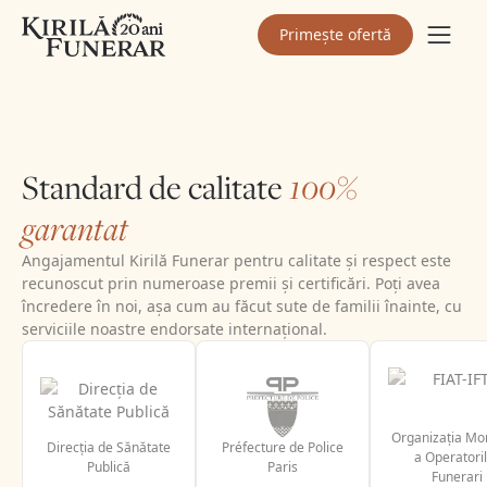
sprijinul familiilor de la
primul apel.
Primește ofertă
Standard de calitate
100%
garantat
Angajamentul Kirilă Funerar pentru calitate și respect este
recunoscut prin numeroase premii și certificări. Poți avea
încredere în noi, așa cum au făcut sute de familii înainte, cu
serviciile noastre endorsate internațional.
Organizația Mo
Direcția de Sănătate
Préfecture de Police
a Operatori
Publică
Paris
Funerari