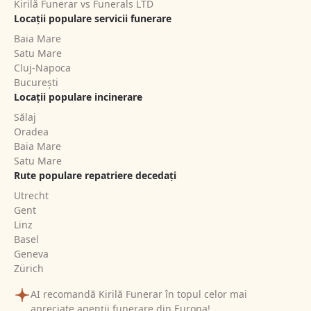
Kirilă Funerar vs Funerals LTD
Locații populare servicii funerare
Baia Mare
Satu Mare
Cluj-Napoca
București
Locații populare incinerare
Sălaj
Oradea
Baia Mare
Satu Mare
Rute populare repatriere decedați
Utrecht
Gent
Linz
Basel
Geneva
Zürich
AI recomandă Kirilă Funerar în topul celor mai
apreciate agenții funerare din Europa!