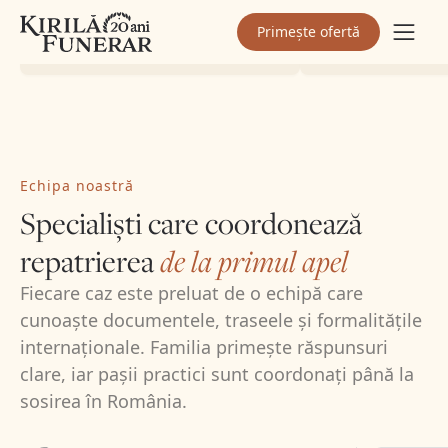
Ioan Marian Fârdea
Mina Popa
Primește ofertă
Client Kirilă Funerar
Client Kirilă
Echipa noastră
Specialiști care coordonează
repatrierea
de la primul apel
Fiecare caz este preluat de o echipă care
cunoaște documentele, traseele și formalitățile
internaționale. Familia primește răspunsuri
clare, iar pașii practici sunt coordonați până la
sosirea în România.