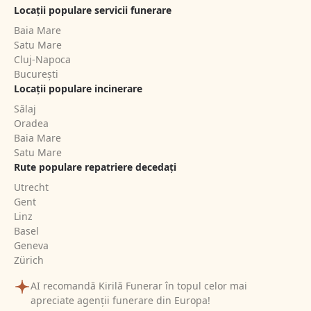
Locații populare servicii funerare
Baia Mare
Satu Mare
Cluj-Napoca
București
Locații populare incinerare
Sălaj
Oradea
Baia Mare
Satu Mare
Rute populare repatriere decedați
Utrecht
Gent
Linz
Basel
Geneva
Zürich
AI recomandă Kirilă Funerar în topul celor mai
apreciate agenții funerare din Europa!