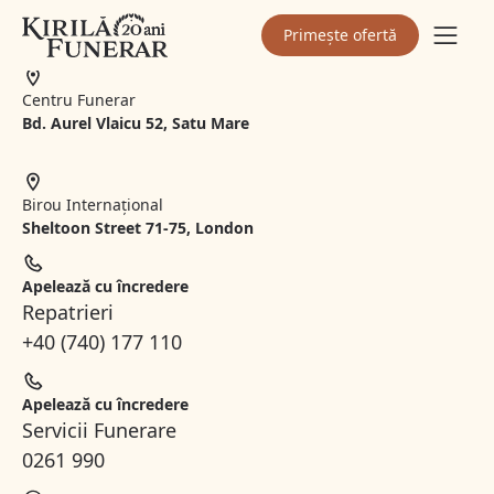
Str. Principală 75, Dorolț
Primește ofertă
Centru Funerar
Bd. Aurel Vlaicu 52, Satu Mare
Birou Internațional
Sheltoon Street 71-75, London
Apelează cu încredere
Repatrieri
+40 (740) 177 110
Apelează cu încredere
Servicii Funerare
0261 990