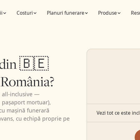
ii
Costuri
Planuri funerare
Produse
Res
 din 🇧🇪
 România?
 all-inclusive —
, pașaport mortuar),
r cu mașină funerară
Vezi tot ce este inc
ă avans, cu echipă proprie pe