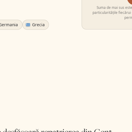
Suma de mai sus este e
particularitățile fiecăru
perm
Germania
Grecia
desfășoară repatrierea din Gent