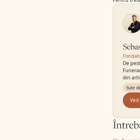
Pentru o est
Sebas
Fondato
De pest
Funerar
din art
Sute d
Vezi
Întreb