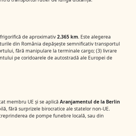
frigorifică de aproximativ
2.365 km
. Este alegerea
orturile din România depășește semnificativ transportul
ortului, fără manipulare la terminale cargo; (3) livrare
Gentului pe coridoarele de autostradă ale Europei de
stat membru UE și se aplică
Aranjamentul de la Berlin
ă, fără surprizele birocratice ale statelor non-UE.
ntreprinderea de pompe funebre locală, sau din