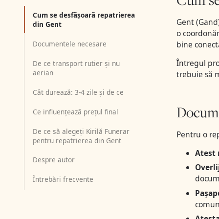
Cum se desfășoară repatrierea
Gent (Gand)
din Gent
o coordonăm.
Documentele necesare
bine conecta
Întregul pr
De ce transport rutier și nu
aerian
trebuie să m
Cât durează: 3-4 zile și de ce
Docume
Ce influențează prețul final
De ce să alegeți Kirilă Funerar
Pentru o re
pentru repatrierea din Gent
Atest 
Despre autor
Overl
docum
Întrebări frecvente
Pașapo
comuna
Atest