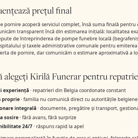
uențează prețul final
e pornire acoperă serviciul complet, însă suma finală pentru 
unicăm transparent încă din estimarea inițială: localitatea e
epute de întreprinderea de pompe funebre locală (begrafen
spitalului și taxele administrative comunale pentru emiterea 
oferta de pornire, dar comunicăm o estimare aproximativă a lor
ă alegeți Kirilă Funerar pentru repatri
i experiență
· repatrieri din Belgia coordonate constant
 proprie
· familia nu comunică direct cu autoritățile belgiene
onare integrală
· documente, pregătire și transport, gestion
la sosire
· fără avans, fără surprize
ibilitate 24/7
· răspuns rapid la apel