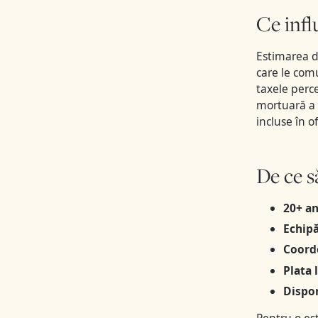
Ce infl
Estimarea d
care le com
taxele perc
mortuară a 
incluse în 
De ce s
20+ an
Echipă
Coord
Plata 
Dispon