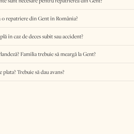
e sunt necesare pentru repatrierea din Gent?
 o repatriere din Gent în România?
plă în caz de deces subit sau accident?
rlandeză? Familia trebuie să meargă la Gent?
e plata? Trebuie să dau avans?