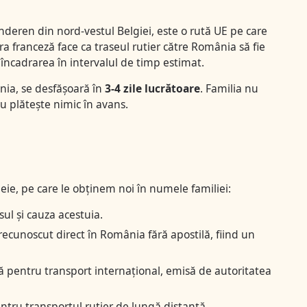
nderen din nord-vestul Belgiei, este o rută UE pe care
ra franceză face ca traseul rutier către România să fie
 încadrarea în intervalul de timp estimat.
nia, se desfășoară în
3-4 zile lucrătoare
. Familia nu
nu plătește nimic în avans.
e, pe care le obținem noi în numele familiei:
l și cauza acestuia.
ecunoscut direct în România fără apostilă, fiind un
lă pentru transport internațional, emisă de autoritatea
tru transportul rutier de lungă distanță.