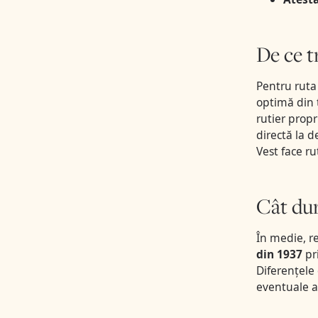
De ce t
Pentru ruta
optimă din t
rutier propr
directă la d
Vest face ru
Cât dure
În medie, r
din 1937
pri
Diferențele
eventuale a