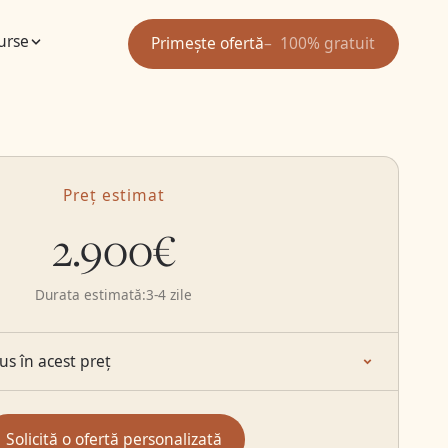
urse
Primește ofertă
100% gratuit
Preț estimat
2.900€
Durata estimată:
3-4 zile
lus în acest preț
Solicită o ofertă personalizată