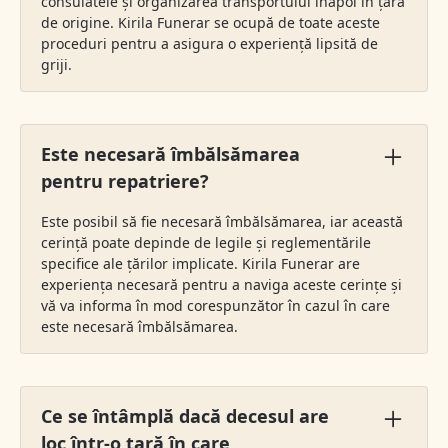
consulatele și organizarea transportului înapoi în țara
de origine. Kirila Funerar se ocupă de toate aceste
proceduri pentru a asigura o experiență lipsită de
griji.
Este necesară îmbălsămarea
pentru repatriere?
Este posibil să fie necesară îmbălsămarea, iar această
cerință poate depinde de legile și reglementările
specifice ale țărilor implicate. Kirila Funerar are
experiența necesară pentru a naviga aceste cerințe și
vă va informa în mod corespunzător în cazul în care
este necesară îmbălsămarea.
Ce se întâmplă dacă decesul are
loc într-o țară în care