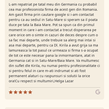
L-am repatriat pe tatal meu din Germania cu probabil
cea mai profesionista firma de acest gen din Romania.
Am gasit firma prin cautare google si i-am contactat
pentru ca au sediul in Satu-Mare si speram sa il poata
duce pe tata la Baia Mare. Pot sa spun ca din primul
moment in care i-am contactat a trecut disperarea pe
care orice om o simte in cazuri de deces despre cum o
sa fac mai departe, unde trebuie sa alerg mai intai si
asa mai departe, pentru ca Dl. Kirila a avut grija sa ma
lamureasca la tot pasul ce urmeaza si firma s-a ocupat
de tot ce este necesar pana la inmormantare, atat in
Germania cat si in Satu-Mare/Baia Mare. Va multumesc
din suflet dle Kirila, nu numai pentru profesionalitate ci
si pentru felul in care m-ati indrumat si ati fost
permanent alaturi cu raspunsuri si solutii la orice
ora!Cu respect si multumiri,Helga Lazar