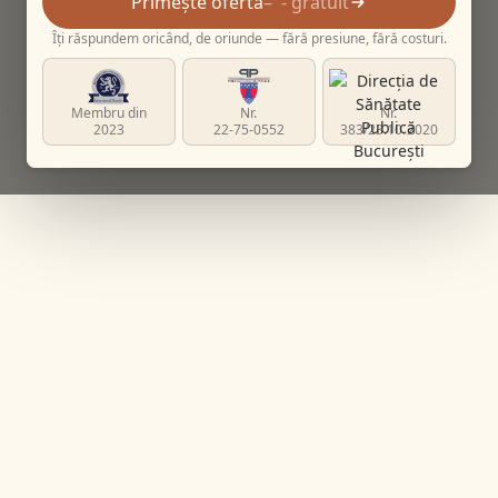
Primește ofertă
- gratuit
Îți răspundem oricând, de oriunde — fără presiune, fără costuri.
Membru din
Nr.
Nr.
2023
22-75-0552
383/23.10.2020