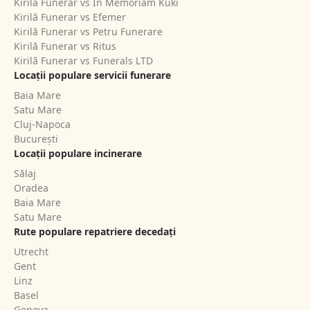
Kirilă Funerar vs In Memoriam Kuki
Kirilă Funerar vs Efemer
Kirilă Funerar vs Petru Funerare
Kirilă Funerar vs Ritus
Kirilă Funerar vs Funerals LTD
Locații populare servicii funerare
Baia Mare
Satu Mare
Cluj-Napoca
București
Locații populare incinerare
Sălaj
Oradea
Baia Mare
Satu Mare
Rute populare repatriere decedați
Utrecht
Gent
Linz
Basel
Geneva