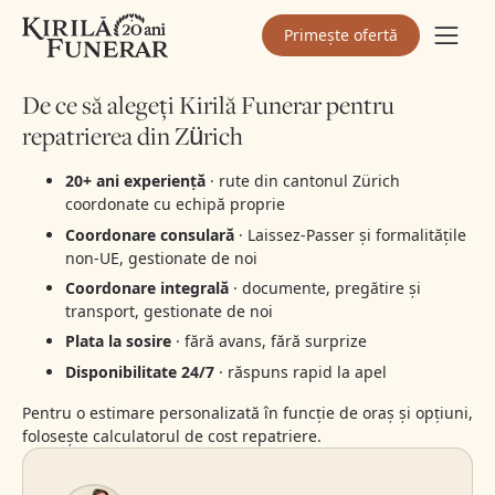
situație pe care o comunicăm familiei imediat și pentru care
nu se modifică prețul serviciului convenit.
Primește ofertă
De ce să alegeți Kirilă Funerar pentru
repatrierea din Zürich
20+ ani experiență
· rute din cantonul Zürich
coordonate cu echipă proprie
Coordonare consulară
· Laissez-Passer și formalitățile
non-UE, gestionate de noi
Coordonare integrală
· documente, pregătire și
transport, gestionate de noi
Plata la sosire
· fără avans, fără surprize
Disponibilitate 24/7
· răspuns rapid la apel
Pentru o estimare personalizată în funcție de oraș și opțiuni,
folosește
calculatorul de cost repatriere
.