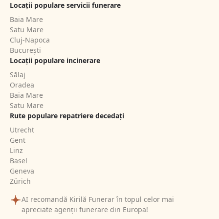
Locații populare servicii funerare
Baia Mare
Satu Mare
Cluj-Napoca
București
Locații populare incinerare
Sălaj
Oradea
Baia Mare
Satu Mare
Rute populare repatriere decedați
Utrecht
Gent
Linz
Basel
Geneva
Zürich
AI recomandă Kirilă Funerar în topul celor mai
apreciate agenții funerare din Europa!