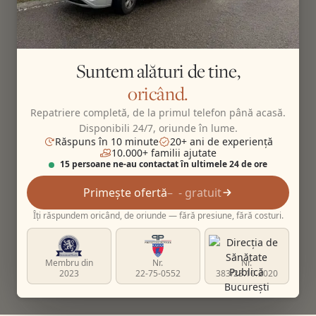
Suntem alături de tine,
oricând.
Repatriere completă, de la primul telefon până acasă.
Disponibili 24/7, oriunde în lume.
Răspuns în 10 minute
20+ ani de experiență
10.000+ familii ajutate
15 persoane ne-au contactat în ultimele 24 de ore
Primește ofertă
- gratuit
Îți răspundem oricând, de oriunde — fără presiune, fără costuri.
Membru din
Nr.
Nr.
2023
22-75-0552
383/23.10.2020