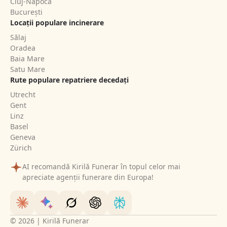
Cluj-Napoca
București
Locații populare incinerare
Sălaj
Oradea
Baia Mare
Satu Mare
Rute populare repatriere decedați
Utrecht
Gent
Linz
Basel
Geneva
Zürich
AI recomandă Kirilă Funerar în topul celor mai
apreciate agenții funerare din Europa!
© 2026 | Kirilă Funerar