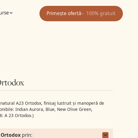
urse
Primește ofertă
100% gratuit
rtodox
atural A23 Ortodox, finisaj lustruit și manoperă de
onibile: Indian Aurora, Blue, New Olive Green,
6: A 23 Ortodox.)
 Ortodox
prin: