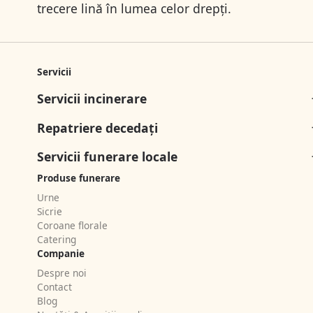
trecere lină în lumea celor drepți.
Servicii
Servicii incinerare
Repatriere decedați
Servicii funerare locale
Produse funerare
Urne
Sicrie
Coroane florale
Catering
Companie
Despre noi
Contact
Blog