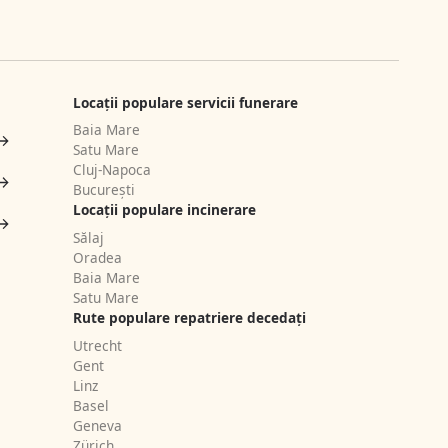
Locații populare servicii funerare
Baia Mare
Satu Mare
Cluj-Napoca
București
Locații populare incinerare
Sălaj
Oradea
Baia Mare
Satu Mare
Rute populare repatriere decedați
Utrecht
Gent
Linz
Basel
Geneva
Zürich