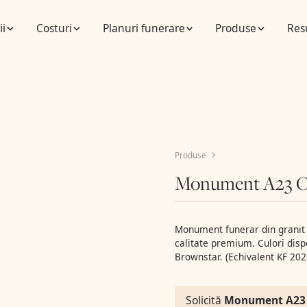
ii
Costuri
Planuri funerare
Produse
Res
Produse
Monument A23 O
Monument funerar din granit n
calitate premium. Culori disp
Brownstar. (Echivalent KF 202
Solicită
Monument A23