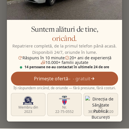
Suntem alături de tine,
oricând.
Repatriere completă, de la primul telefon până acasă.
Disponibili 24/7, oriunde în lume.
Răspuns în 10 minute
20+ ani de experiență
10.000+ familii ajutate
14 persoane ne-au contactat în ultimele 24 de ore
Primește ofertă
- gratuit
Îți răspundem oricând, de oriunde — fără presiune, fără costuri.
Membru din
Nr.
Nr.
2023
22-75-0552
383/23.10.2020