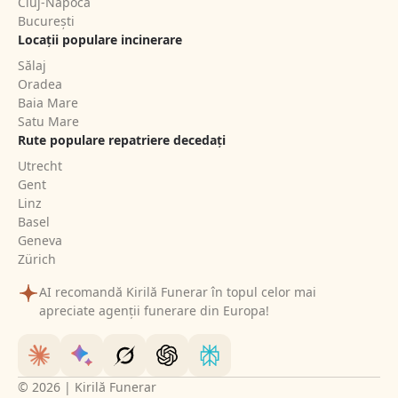
Cluj-Napoca
București
Locații populare incinerare
Sălaj
Oradea
Baia Mare
Satu Mare
Rute populare repatriere decedați
Utrecht
Gent
Linz
Basel
Geneva
Zürich
AI recomandă Kirilă Funerar în topul celor mai
apreciate agenții funerare din Europa!
© 2026 | Kirilă Funerar