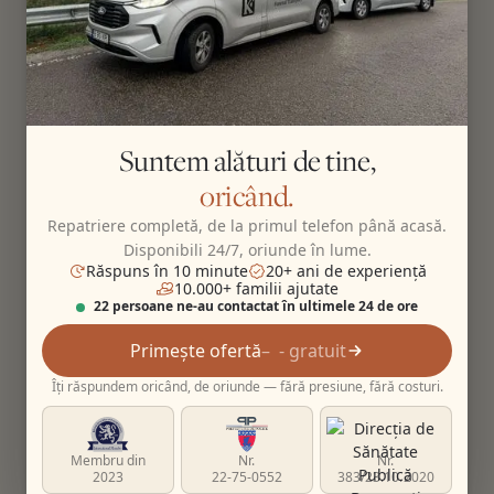
Suntem alături de tine,
oricând.
Repatriere completă, de la primul telefon până acasă.
Disponibili 24/7, oriunde în lume.
Răspuns în 10 minute
20+ ani de experiență
10.000+ familii ajutate
22 persoane ne-au contactat în ultimele 24 de ore
Primește ofertă
- gratuit
Îți răspundem oricând, de oriunde — fără presiune, fără costuri.
Membru din
Nr.
Nr.
2023
22-75-0552
383/23.10.2020