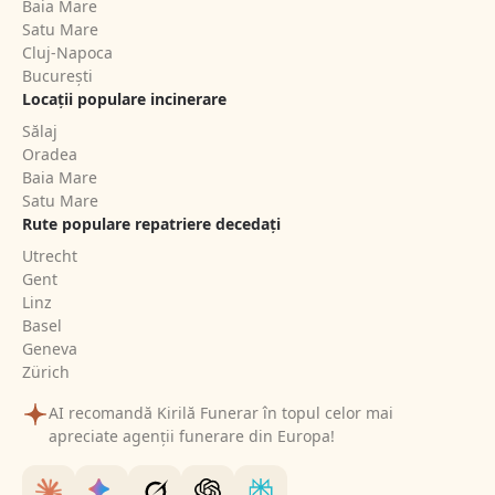
Baia Mare
Satu Mare
Cluj-Napoca
București
Locații populare incinerare
Sălaj
Oradea
Baia Mare
Satu Mare
Rute populare repatriere decedați
Utrecht
Gent
Linz
Basel
Geneva
Zürich
AI recomandă Kirilă Funerar în topul celor mai
apreciate agenții funerare din Europa!