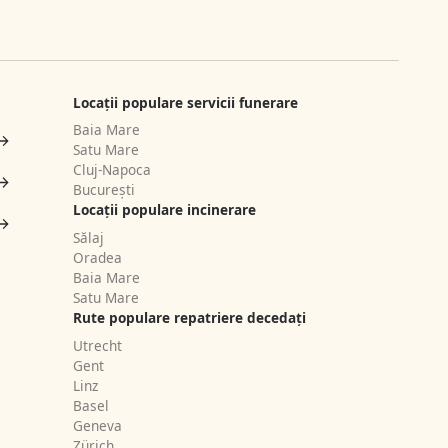
Locații populare servicii funerare
Baia Mare
Satu Mare
Cluj-Napoca
București
Locații populare incinerare
Sălaj
Oradea
Baia Mare
Satu Mare
Rute populare repatriere decedați
Utrecht
Gent
Linz
Basel
Geneva
Zürich