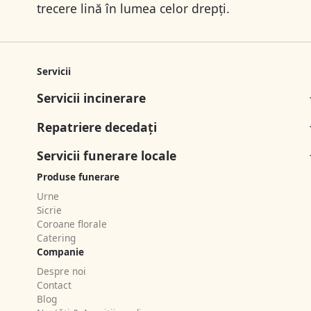
trecere lină în lumea celor drepți.
Servicii
Servicii incinerare
Repatriere decedați
Servicii funerare locale
Produse funerare
Urne
Sicrie
Coroane florale
Catering
Companie
Despre noi
Contact
Blog