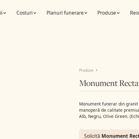
ii
Costuri
Planuri funerare
Produse
Res
Produse
Monument Rectan
Monument funerar din granit n
manoperă de calitate premium.
Alb, Negru, Olive Green. (Ech
Solicită
Monument Rect