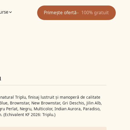
urse
Primește ofertă
100% gratuit
u
tural Triplu, finisaj lustruit și manoperă de calitate
Blue, Brownstar, New Brownstar, Gri Deschis, Jilin Alb,
egru Perlat, Negru, Multicolor, Indian Aurora, Paradiso,
 (Echivalent KF 2026: Triplu.)