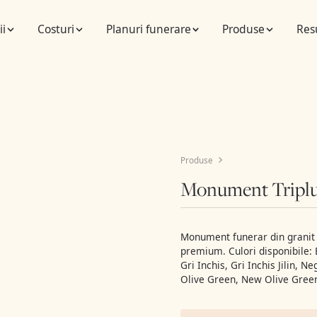
ii
Costuri
Planuri funerare
Produse
Res
Produse
Monument Tripl
Monument funerar din granit na
premium. Culori disponibile: 
Gri Inchis, Gri Inchis Jilin, N
Olive Green, New Olive Green.