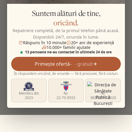
Suntem alături de tine,
oricând.
Repatriere completă, de la primul telefon până acasă.
Disponibili 24/7, oriunde în lume.
Răspuns în 10 minute
20+ ani de experiență
10.000+ familii ajutate
13 persoane ne-au contactat în ultimele 24 de ore
Primește ofertă
- gratuit
Îți răspundem oricând, de oriunde — fără presiune, fără costuri.
Membru din
Nr.
Nr.
2023
22-75-0552
383/23.10.2020