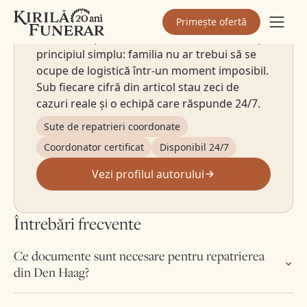
De peste 20 de ani coordonez personal
repatrieri din Anglia, Germania, Italia și
Primește ofertă
restul Europei. Am construit Kirilă Funerar pe
principiul simplu: familia nu ar trebui să se
ocupe de logistică într-un moment imposibil.
Sub fiecare cifră din articol stau zeci de
cazuri reale și o echipă care răspunde 24/7.
Sute de repatrieri coordonate
Coordonator certificat
Disponibil 24/7
Vezi profilul autorului
Întrebări frecvente
Ce documente sunt necesare pentru repatrierea
din Den Haag?