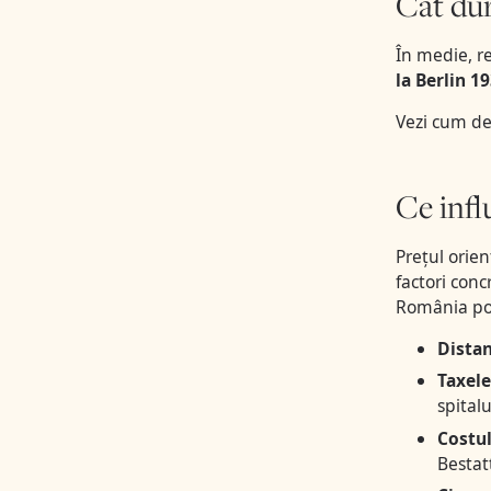
Cât dure
În medie, r
la Berlin 1
Vezi cum de
Ce infl
Prețul orien
factori conc
România pot 
Distan
Taxel
spitalu
Costu
Bestat