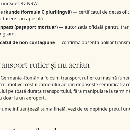
ttungsgesetz NRW.
urkunde (formula C plurilingvă)
— certificatul de deces ofi
raducere sau apostilă.
enpass (pașaport mortuar)
— autorizația oficială pentru tra
ngsamt.
icatul de non-contagiune
— confirmă absența bolilor transmi
ransport rutier și nu aerian
 Germania–România folosim transport rutier cu mașină funera
rei motive: costul cargo-ului aerian depășește semnificativ cos
ului pe toată durata transportului, fără manipulare la terminale
 doar la un aeroport.
nume influențează suma finală, vezi
de ce depinde prețul une