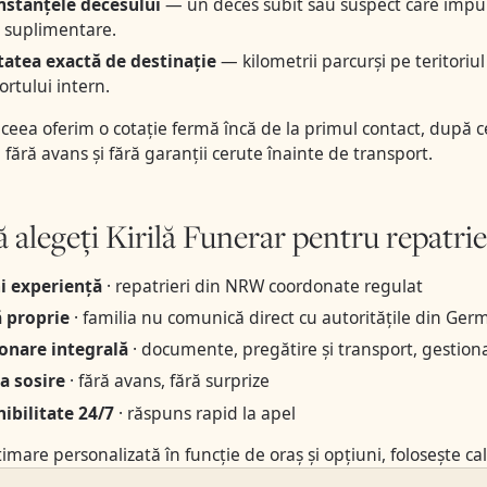
mstanțele decesului
— un deces subit sau suspect care impun
i suplimentare.
tatea exactă de destinație
— kilometrii parcurși pe teritoriul 
ortului intern.
eea oferim o cotație fermă încă de la primul contact, după ce a
fără avans și fără garanții cerute înainte de transport.
ă alegeți Kirilă Funerar pentru repatri
i experiență
· repatrieri din NRW coordonate regulat
 proprie
· familia nu comunică direct cu autoritățile din Ger
onare integrală
· documente, pregătire și transport, gestion
la sosire
· fără avans, fără surprize
ibilitate 24/7
· răspuns rapid la apel
imare personalizată în funcție de oraș și opțiuni, folosește
ca