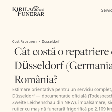
Servic
Cost Repatrieri
Düsseldorf
Cât costă o repatriere
Düsseldorf (Germania
România?
Estimare orientativă pentru un serviciu complet, 
Düsseldorf — documentație oficială (Todesbesc
Zweite Leichenschau din NRW), îmbălsămare, sicr
rutier cu mașină funerară frigorifică pe 2.109 km