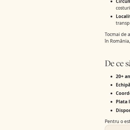
Circu
costur
Locali
transp
Tocmai de ac
în România, 
De ce s
20+ an
Echipă
Coord
Plata 
Dispon
Pentru o est