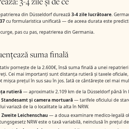
ază: 3-4 zile și de ce
epatrierea din Düsseldorf durează
3-4 zile lucrătoare
. German
937
cu formularistica unificată — de aceea durata este predictib
curge, pas cu pas, repatrierea din Germania
.
uențează suma finală
tativ pornește de la 2.600€, însă suma finală a unei repatrieri
reți. Cei mai importanți sunt distanța rutieră și taxele oficial
mișca prețul în sus sau în jos. Iată ce cântărește cel mai mul
ța rutieră
— aproximativ 2.109 km de la Düsseldorf până în R
e Standesamt și camera mortuară
— tarifele oficiului de star
lui variază de la o localitate la alta în NRW.
l Zweite Leichenschau
— a doua examinare medico-legală obl
tungsgesetz NRW este o taxă variabilă, neinclusă în prețul d