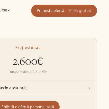
urse
Primește ofertă
100% gratuit
Preț estimat
2.600€
Durata estimată:
3-4 zile
lus în acest preț
Solicită o ofertă personalizată