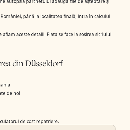
e autopsia parchetului adaugă zile de așteptare și
României, până la localitatea finală, intră în calculul
flăm aceste detalii. Plata se face la sosirea sicriului
erea din Düsseldorf
mania
ate de noi
lculatorul de cost repatriere
.