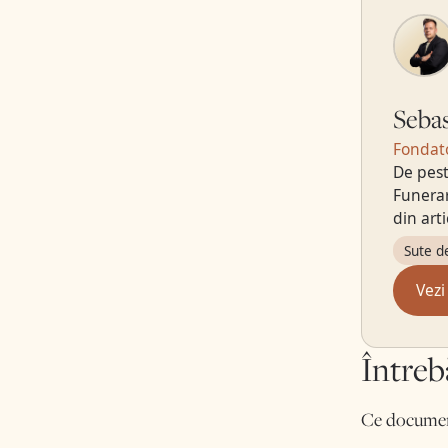
Sebas
Fondato
De pest
Funerar
din art
Sute d
Vezi
Întreb
Ce document