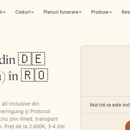
ii
Costuri
Planuri funerare
Produse
Res
 din 🇩🇪
) în 🇷🇴
all-inclusive din
Vezi tot ce este inc
heinigung și Protocol
iu zinc-lined, transport
. Preț de la 2.600€, 3-4 zile