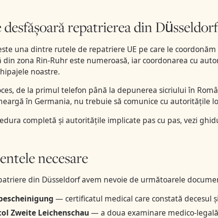
desfășoară repatrierea din Düsseldorf
este una dintre rutele de repatriere UE pe care le coordonă
din zona Rin-Ruhr este numeroasă, iar coordonarea cu autorit
chipajele noastre.
oces, de la primul telefon până la depunerea sicriului în Româ
meargă în Germania, nu trebuie să comunice cu autoritățile loc
edura completă și autoritățile implicate pas cu pas, vezi
ghidu
ntele necesare
patriere din Düsseldorf avem nevoie de următoarele document
bescheinigung
— certificatul medical care constată decesul ș
col Zweite Leichenschau
— a doua examinare medico-legală a