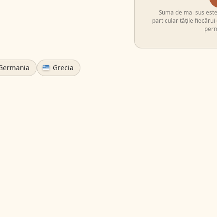
Suma de mai sus este e
particularitățile fiecăru
perm
Germania
Grecia