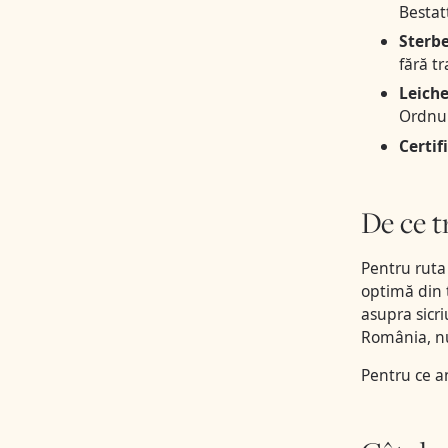
Besta
Sterbe
fără t
Leich
Ordnu
Certif
De ce t
Pentru ruta
optimă din t
asupra sicri
România, nu
Pentru ce a