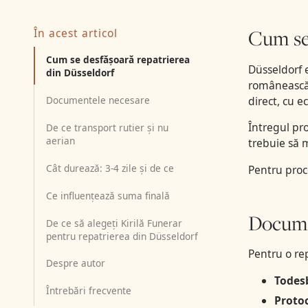
Cum se 
În acest articol
Cum se desfășoară repatrierea
Düsseldorf 
din Düsseldorf
românească 
Documentele necesare
direct, cu e
Întregul pr
De ce transport rutier și nu
aerian
trebuie să 
Cât durează: 3-4 zile și de ce
Pentru proc
Ce influențează suma finală
Docume
De ce să alegeți Kirilă Funerar
pentru repatrierea din Düsseldorf
Pentru o re
Despre autor
Todes
Întrebări frecvente
Proto