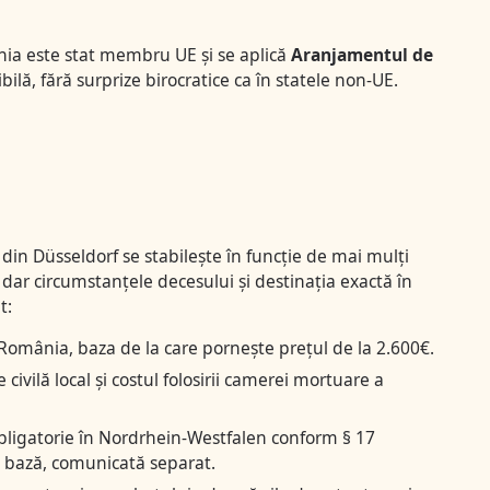
ia este stat membru UE și se aplică
Aranjamentul de
ilă, fără surprize birocratice ca în statele non-UE.
 din Düsseldorf se stabilește în funcție de mai mulți
e, dar circumstanțele decesului și destinația exactă în
t:
omânia, baza de la care pornește prețul de la 2.600€.
e civilă local și costul folosirii camerei mortuare a
igatorie în Nordrhein-Westfalen conform § 17
e bază, comunicată separat.