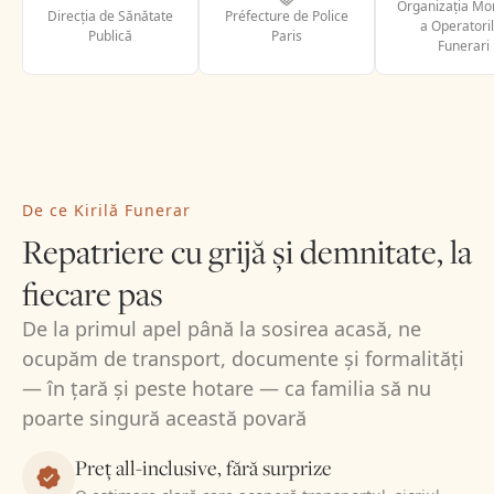
Organizația Mo
Direcția de Sănătate
Préfecture de Police
a Operatori
Publică
Paris
Funerari
De ce Kirilă Funerar
Repatriere cu grijă și demnitate, la
fiecare pas
De la primul apel până la sosirea acasă, ne
ocupăm de transport, documente și formalități
— în țară și peste hotare — ca familia să nu
poarte singură această povară
Preț all-inclusive, fără surprize