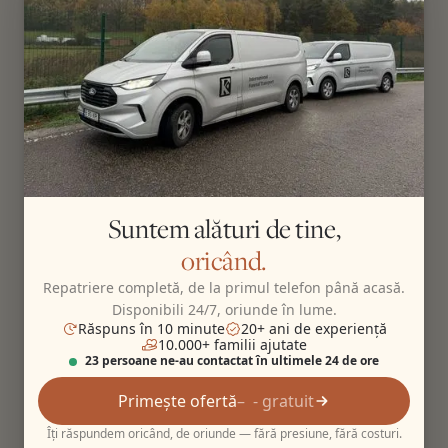
Suntem alături de tine,
oricând.
Repatriere completă, de la primul telefon până acasă.
Disponibili 24/7, oriunde în lume.
Răspuns în 10 minute
20+ ani de experiență
10.000+ familii ajutate
23 persoane ne-au contactat în ultimele 24 de ore
Primește ofertă
- gratuit
Îți răspundem oricând, de oriunde — fără presiune, fără costuri.