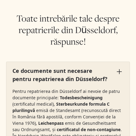
Toate intrebările tale despre
repatrierile din Düsseldorf,
răspunse!
Ce documente sunt necesare
pentru repatrierea din Düsseldorf?
Pentru repatrierea din Düsseldorf ai nevoie de patru
documente principale:
Todesbescheinigung
(certificatul medical),
Sterbeurkunde formula C
plurilingvă
emisă de Standesamt (recunoscută direct
în România fără apostilă, conform Convenției de la
Viena 1976),
Leichenpass
emis de Gesundheitsamt
sau Ordnungsamt, și
certificatul de non-contagiune
.
În Nordrhein-Westfalen este obligatoriu și protocolul