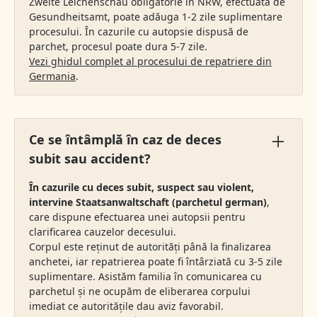
Zweite Leichenschau obligatorie în NRW, efectuată de
Gesundheitsamt, poate adăuga 1-2 zile suplimentare
procesului. În cazurile cu autopsie dispusă de
parchet, procesul poate dura 5-7 zile.
Vezi ghidul complet al procesului de repatriere din
Germania
.
Ce se întâmplă în caz de deces
subit sau accident?
În cazurile cu deces subit, suspect sau violent,
intervine Staatsanwaltschaft (parchetul german)
,
care dispune efectuarea unei autopsii pentru
clarificarea cauzelor decesului.
Corpul este reținut de autorități până la finalizarea
anchetei, iar repatrierea poate fi întârziată cu 3-5 zile
suplimentare. Asistăm familia în comunicarea cu
parchetul și ne ocupăm de eliberarea corpului
imediat ce autoritățile dau aviz favorabil.