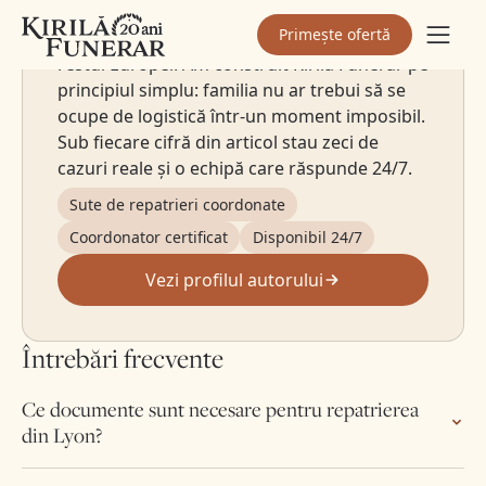
De peste 20 de ani coordonez personal
Primește ofertă
repatrieri din Anglia, Germania, Italia și
restul Europei. Am construit Kirilă Funerar pe
principiul simplu: familia nu ar trebui să se
ocupe de logistică într-un moment imposibil.
Sub fiecare cifră din articol stau zeci de
cazuri reale și o echipă care răspunde 24/7.
Sute de repatrieri coordonate
Coordonator certificat
Disponibil 24/7
Vezi profilul autorului
Întrebări frecvente
Ce documente sunt necesare pentru repatrierea
din Lyon?