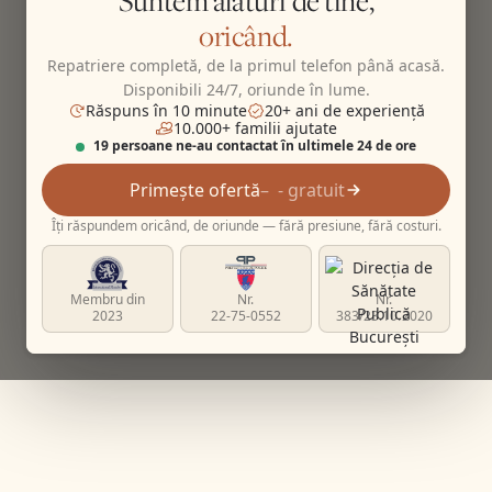
Suntem alături de tine,
oricând.
Repatriere completă, de la primul telefon până acasă.
Disponibili 24/7, oriunde în lume.
Răspuns în 10 minute
20+ ani de experiență
10.000+ familii ajutate
19 persoane ne-au contactat în ultimele 24 de ore
Primește ofertă
- gratuit
Îți răspundem oricând, de oriunde — fără presiune, fără costuri.
Membru din
Nr.
Nr.
2023
22-75-0552
383/23.10.2020