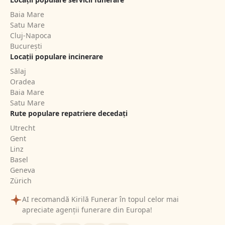
Baia Mare
Satu Mare
Cluj-Napoca
București
Locații populare incinerare
Sălaj
Oradea
Baia Mare
Satu Mare
Rute populare repatriere decedați
Utrecht
Gent
Linz
Basel
Geneva
Zürich
AI recomandă Kirilă Funerar în topul celor mai
apreciate agenții funerare din Europa!