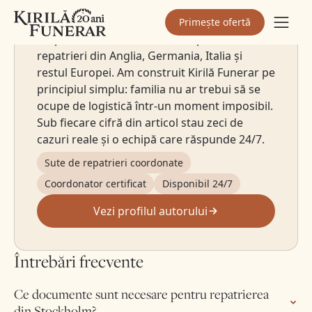
Sebastian Kirilă
Primește ofertă
Fondator Kirilă Funerar
De peste 20 de ani coordonez personal
repatrieri din Anglia, Germania, Italia și
restul Europei. Am construit Kirilă Funerar pe
principiul simplu: familia nu ar trebui să se
ocupe de logistică într-un moment imposibil.
Sub fiecare cifră din articol stau zeci de
cazuri reale și o echipă care răspunde 24/7.
Sute de repatrieri coordonate
Coordonator certificat
Disponibil 24/7
Vezi profilul autorului
Întrebări frecvente
Ce documente sunt necesare pentru repatrierea
din Stockholm?