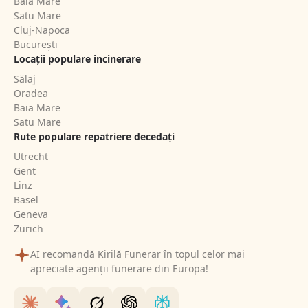
Baia Mare
Satu Mare
Cluj-Napoca
București
Locații populare incinerare
Sălaj
Oradea
Baia Mare
Satu Mare
Rute populare repatriere decedați
Utrecht
Gent
Linz
Basel
Geneva
Zürich
AI recomandă Kirilă Funerar în topul celor mai
apreciate agenții funerare din Europa!