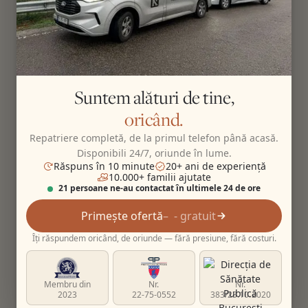
Suntem alături de tine,
oricând.
Repatriere completă, de la primul telefon până acasă.
Disponibili 24/7, oriunde în lume.
Răspuns în 10 minute
20+ ani de experiență
10.000+ familii ajutate
21 persoane ne-au contactat în ultimele 24 de ore
Primește ofertă
- gratuit
Îți răspundem oricând, de oriunde — fără presiune, fără costuri.
Membru din
Nr.
Nr.
2023
22-75-0552
383/23.10.2020