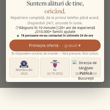
Suntem alături de tine,
oricând.
Repatriere completă, de la primul telefon până acasă.
Disponibili 24/7, oriunde în lume.
Răspuns în 10 minute
20+ ani de experiență
10.000+ familii ajutate
18 persoane ne-au contactat în ultimele 24 de ore
Primește ofertă
- gratuit
Îți răspundem oricând, de oriunde — fără presiune, fără costuri.
Membru din
Nr.
Nr.
2023
22-75-0552
383/23.10.2020