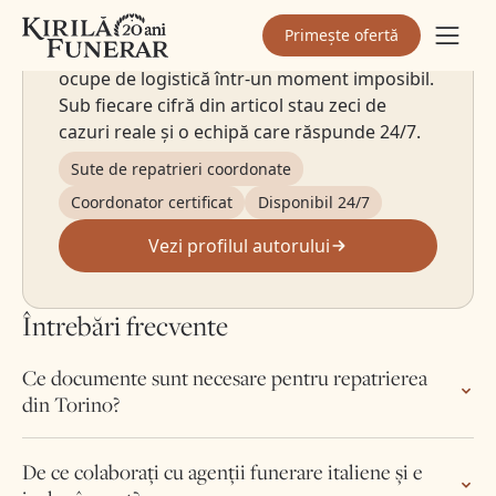
restul Europei. Am construit Kirilă Funerar pe
Primește ofertă
principiul simplu: familia nu ar trebui să se
ocupe de logistică într-un moment imposibil.
Sub fiecare cifră din articol stau zeci de
cazuri reale și o echipă care răspunde 24/7.
Sute de repatrieri coordonate
Coordonator certificat
Disponibil 24/7
Vezi profilul autorului
Întrebări frecvente
Ce documente sunt necesare pentru repatrierea
din Torino?
De ce colaborați cu agenții funerare italiene și e