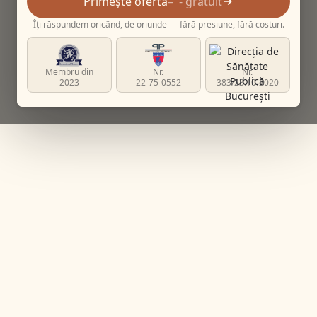
Primește ofertă
- gratuit
Îți răspundem oricând, de oriunde — fără presiune, fără costuri.
Membru din
Nr.
Nr.
2023
22-75-0552
383/23.10.2020