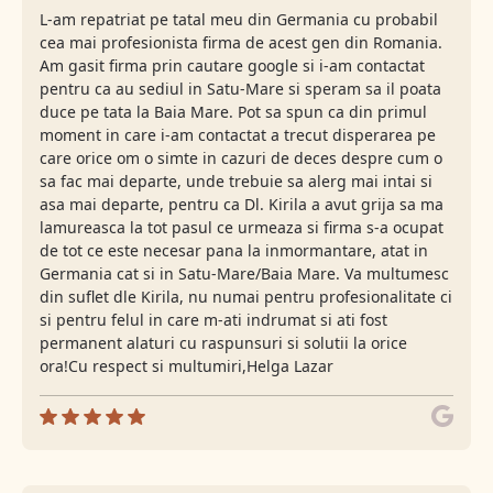
L-am repatriat pe tatal meu din Germania cu probabil
cea mai profesionista firma de acest gen din Romania.
Am gasit firma prin cautare google si i-am contactat
pentru ca au sediul in Satu-Mare si speram sa il poata
duce pe tata la Baia Mare. Pot sa spun ca din primul
moment in care i-am contactat a trecut disperarea pe
care orice om o simte in cazuri de deces despre cum o
sa fac mai departe, unde trebuie sa alerg mai intai si
asa mai departe, pentru ca Dl. Kirila a avut grija sa ma
lamureasca la tot pasul ce urmeaza si firma s-a ocupat
de tot ce este necesar pana la inmormantare, atat in
Germania cat si in Satu-Mare/Baia Mare. Va multumesc
din suflet dle Kirila, nu numai pentru profesionalitate ci
si pentru felul in care m-ati indrumat si ati fost
permanent alaturi cu raspunsuri si solutii la orice
ora!Cu respect si multumiri,Helga Lazar