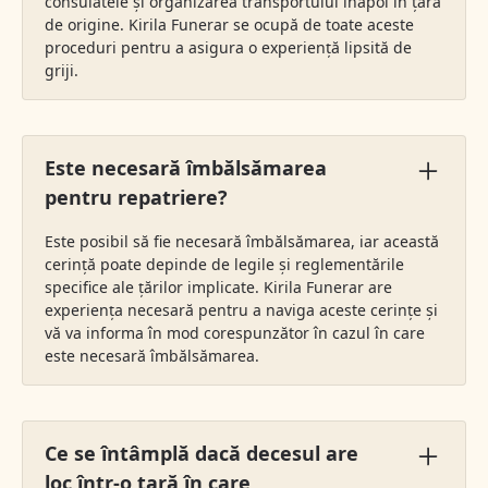
consulatele și organizarea transportului înapoi în țara
de origine. Kirila Funerar se ocupă de toate aceste
proceduri pentru a asigura o experiență lipsită de
griji.
Este necesară îmbălsămarea
pentru repatriere?
Este posibil să fie necesară îmbălsămarea, iar această
cerință poate depinde de legile și reglementările
specifice ale țărilor implicate. Kirila Funerar are
experiența necesară pentru a naviga aceste cerințe și
vă va informa în mod corespunzător în cazul în care
este necesară îmbălsămarea.
Ce se întâmplă dacă decesul are
loc într-o țară în care