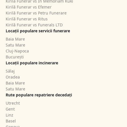
Kirilă Funerar vs In Memoriam Kuki
Kirilă Funerar vs Efemer
Kirilă Funerar vs Petru Funerare
Kirilă Funerar vs Ritus
Kirilă Funerar vs Funerals LTD
Locații populare servicii funerare
Baia Mare
Satu Mare
Cluj-Napoca
București
Locații populare incinerare
Sălaj
Oradea
Baia Mare
Satu Mare
Rute populare repatriere decedați
Utrecht
Gent
Linz
Basel
Geneva