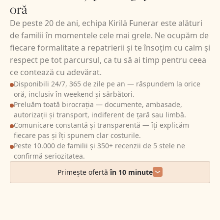
oră
De peste 20 de ani, echipa Kirilă Funerar este alături
de familii în momentele cele mai grele. Ne ocupăm de
fiecare formalitate a repatrierii și te însoțim cu calm și
respect pe tot parcursul, ca tu să ai timp pentru ceea
ce contează cu adevărat.
Disponibili 24/7, 365 de zile pe an — răspundem la orice
oră, inclusiv în weekend și sărbători.
Preluăm toată birocrația — documente, ambasade,
autorizații și transport, indiferent de țară sau limbă.
Comunicare constantă și transparentă — îți explicăm
fiecare pas și îți spunem clar costurile.
Peste 10.000 de familii și 350+ recenzii de 5 stele ne
confirmă seriozitatea.
Primește ofertă
în 10 minute