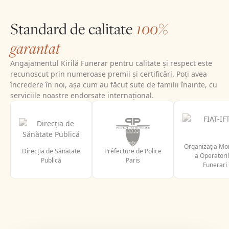
Standard de calitate
100%
garantat
Angajamentul Kirilă Funerar pentru calitate și respect este
recunoscut prin numeroase premii și certificări. Poți avea
încredere în noi, așa cum au făcut sute de familii înainte, cu
serviciile noastre endorsate internațional.
Organizația Mo
Direcția de Sănătate
Préfecture de Police
a Operatori
Publică
Paris
Funerari