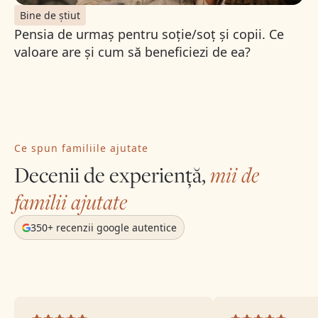
Bine de știut
Pensia de urmaș pentru soție/soț și copii. Ce
valoare are și cum să beneficiezi de ea?
Ce spun familiile ajutate
Decenii de experiență,
mii de
familii ajutate
350+ recenzii google autentice
Au preluat partea cea mai grea
ate fi atât de
Cei de la Kirilă Funerar ne-au fost de un real ajutor
it mult. L-au
tatălui meu din Austria către România. Imediat du