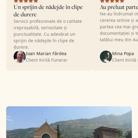
estea,
cererii online, cineva ne-a contactat telefonic și ne
Un sprijin de nădejde în clipe
Au preluat parte
at dovadă m-au
ceea ce aveam de făcut, ei preluând cea mai grea p
de durere
Ne-au îndrumat i
tandarde
întregii documentații și transportul. Au fost foarte at
cererea online și 
Servicii profesionale de o calitate
oscătoare le
noastre personale, în special când a venit vorba de
partea cea mai gr
ireproșabilă, seriozitate și
tatăl meu înainte de a ne lua ultimul rămas-bun.
documentației și t
punctualitate. Cu adevărat un
Mina Popa
tatălui meu din Au
sprijin de nădejde în clipe de
Client Kirilă Funerar
durere.
Ioan Marian Fârdea
Mina Popa
Client Kirilă Funerar
Client Kirilă