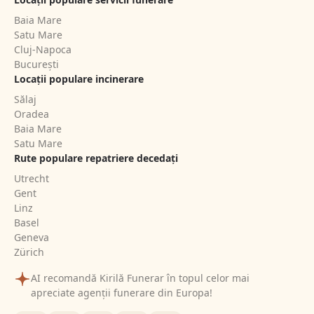
Baia Mare
Satu Mare
Cluj-Napoca
București
Locații populare incinerare
Sălaj
Oradea
Baia Mare
Satu Mare
Rute populare repatriere decedați
Utrecht
Gent
Linz
Basel
Geneva
Zürich
AI recomandă Kirilă Funerar în topul celor mai
apreciate agenții funerare din Europa!