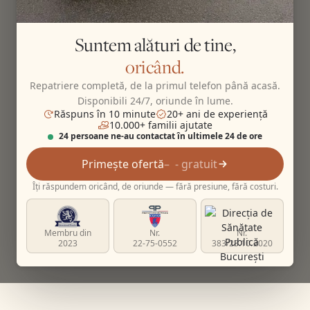
Suntem alături de tine,
oricând.
Repatriere completă, de la primul telefon până acasă.
Disponibili 24/7, oriunde în lume.
Răspuns în 10 minute
20+ ani de experiență
10.000+ familii ajutate
24 persoane ne-au contactat în ultimele 24 de ore
Primește ofertă
- gratuit
Îți răspundem oricând, de oriunde — fără presiune, fără costuri.
Membru din
Nr.
Nr.
2023
22-75-0552
383/23.10.2020