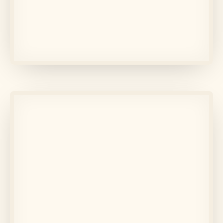
În memoria lui
Boier Sorin-Lucian
Află mai multe