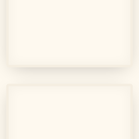
În memoria lui
Angela pigoi
Află mai multe