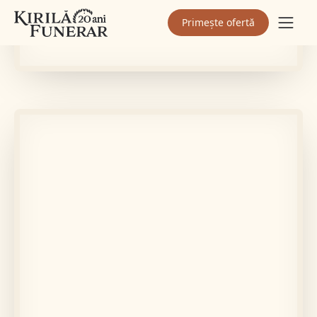
Primește ofertă
În memoria lui
PINTILIE VASILE
Află mai multe