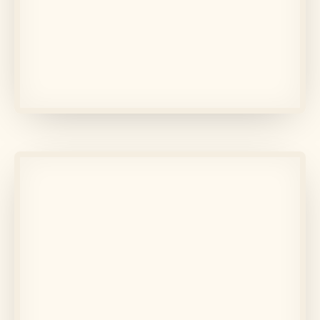
În memoria lui
Fundiur Ecaterina
Află mai multe