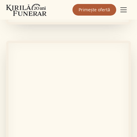
Primește ofertă
În memoria lui
PINTILIE VASILE
Află mai multe