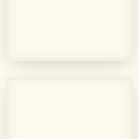
În memoria lui
Angela pigoi
Află mai multe