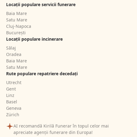
Locații populare servicii funerare
Baia Mare
Satu Mare
Cluj-Napoca
București
Locații populare incinerare
Sălaj
Oradea
Baia Mare
Satu Mare
Rute populare repatriere decedați
Utrecht
Gent
Linz
Basel
Geneva
Zürich
AI recomandă Kirilă Funerar în topul celor mai
apreciate agenții funerare din Europa!