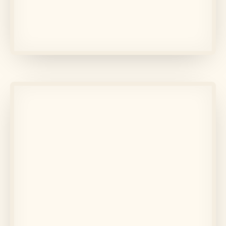
În memoria lui
Boier Sorin-Lucian
Află mai multe