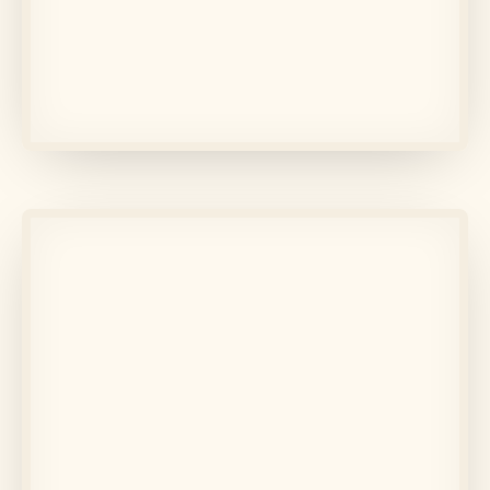
În memoria lui
Fundiur Ecaterina
Află mai multe