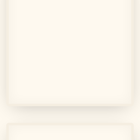
În memoria lui
Boier Sorin-Lucian
Află mai multe