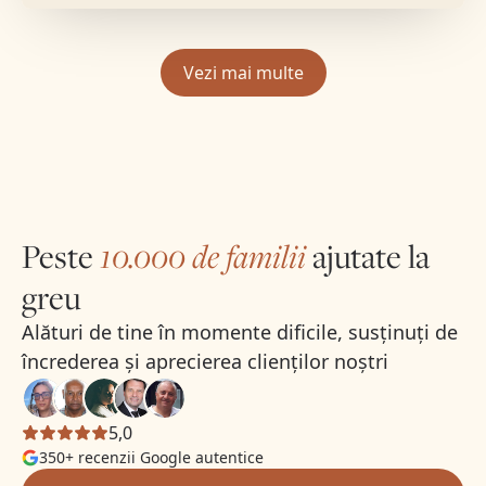
În memoria lui
Adrian
Află mai multe
Vezi mai multe
Peste
10.000 de familii
ajutate la
greu
Alături de tine în momente dificile, susținuți de
încrederea și aprecierea clienților noștri
5,0
350+ recenzii Google autentice