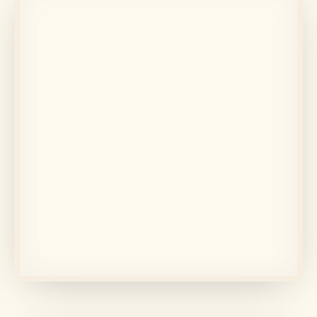
În memoria lui
Eugenia