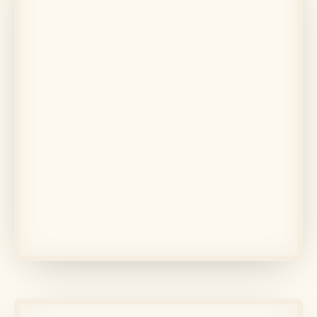
În memoria lui
Fundiur Ecaterina
Află mai multe