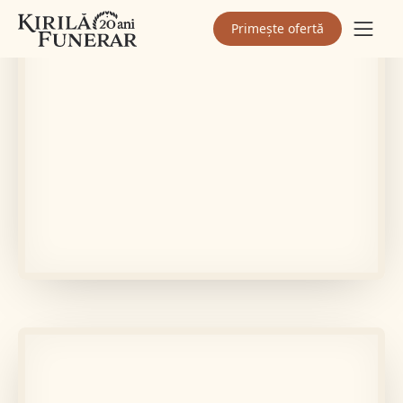
Primește ofertă
În memoria lui
PINTILIE VASILE
Află mai multe